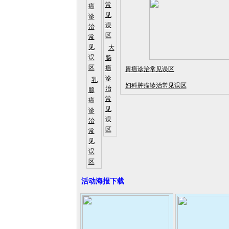
常
癌
见
诊
误
治
区
常
见
大
误
肠
区
癌
胃癌诊治常见误区
诊
乳
妇科肿瘤诊治常见误区
治
腺
常
癌
见
诊
误
治
区
常
见
误
区
活动海报下载