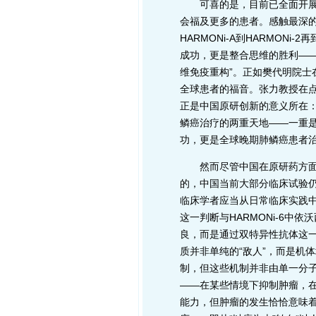
可喜的是，目前已全面开展了I
会福及更多的患者。感触最深的有
HARMONi-A到HARMON
成功，更是整合思维的胜利——将
维免疫重构”。正如樊代明院士
全球患者的福音。张力教授在点
正是中国原研创新的意义所在：不
鳞癌治疗的两重天地——一重
功，更是全球晚期肺鳞癌患者
然而尽管中国在原研药方面取
的，中国当前大部分临床试验仍
临床学者应当从日常临床实践中
这一判断与HARMONi-6中
良，而是通过双特异性抗体这一
质并非单纯的“敌人”，而是机
制，但这些机制并非由单一分子
——在某些情境下抑制肿瘤，
能力，但肿瘤的发生恰恰意味着