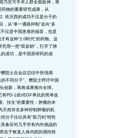
晚期乃至可手术人群全面延伸，将
原研药物的重要研究成果，从
。2. 依沃西的成功不仅是分子的
应，从“单一通路抑制”走向“多
研究不仅是中国患者的福音，也是
有这种“2.0时代”的药物。这
研究用一把“双齿钥”，打开了肺
队的成功，是中国原研药的成
樊院士在会议总结中所强调
点的不同分子”。樊院士呼吁中国
源头创新，再将成果推向全球。
有PD-1或VEGF单抗的简单改
瘤、扶生”的重要性：肿瘤的本
体内天然存在多种抑制肿瘤的机
些分子往往具有“双刃剑”特性
应具备应对几乎所有内外挑战的
，而在于恢复人体内部的调控秩