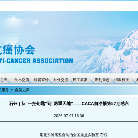
之声
学术交流
科普宣传
对外交流
癌症康复
期刊杂志
继教科技
员服务
>
会员之声
石钰 | 从“一把钥匙”到“两重天地”——CACA前沿播第57期感言
2026-07-07 16:36
消化系肿瘤整合防治全国重点实验室 石钰