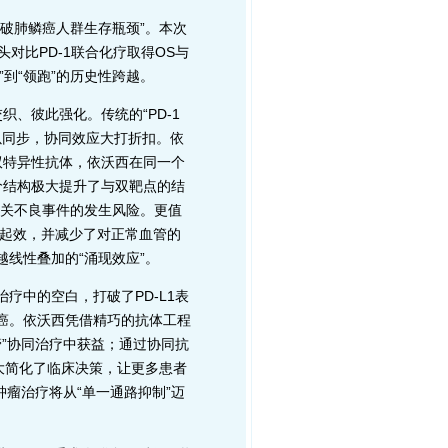
法突破肺鳞癌人群生存瓶颈”。本次
对比PD-1联合化疗取得OS与
”到“领跑”的历史性跨越。
彼此强化。传统的“PD-1
以同步，协同效应大打折扣。依
F双特异性抗体，依沃西在同一个
四价结构极大提升了与双靶点的结
相关不良事件的发生风险。更值
准起效，并减少了对正常血管的
越线性叠加的“涌现效应”。
疗中的空白，打破了PD-L1表
鳞癌。依沃西凭借精巧的抗体工程
”协同治疗中获益；通过协同抗
极大简化了临床决策，让更多患者
肿瘤治疗将从“单一通路抑制”迈