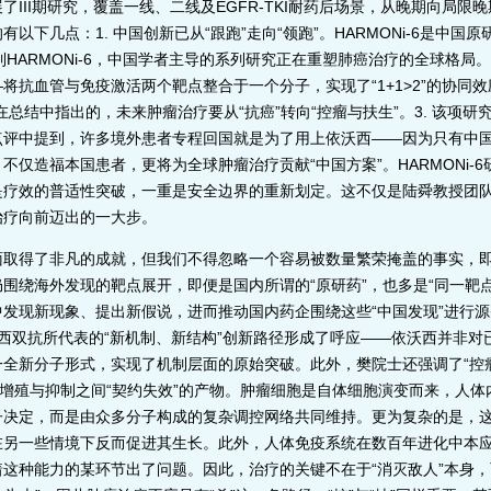
II期研究，覆盖一线、二线及EGFR-TKI耐药后场景，从晚期向局限
以下几点：1. 中国创新已从“跟跑”走向“领跑”。HARMONi-6是中国
i-2再到HARMONi-6，中国学者主导的系列研究正在重塑肺癌治疗的全球格局
抗血管与免疫激活两个靶点整合于一个分子，实现了“1+1>2”的协同效
在总结中指出的，未来肿瘤治疗要从“抗癌”转向“控瘤与扶生”。3. 该项
评中提到，许多境外患者专程回国就是为了用上依沃西——因为只有中国才
仅造福本国患者，更将为全球肿瘤治疗贡献“中国方案”。HARMONi-6
是疗效的普适性突破，一重是安全边界的重新划定。这不仅是陆舜教授团
治疗向前迈出的一大步。
得了非凡的成就，但我们不得忽略一个容易被数量繁荣掩盖的事实，即
围绕海外发现的靶点展开，即便是国内所谓的“原研药”，也多是“同一靶
发现新现象、提出新假说，进而推动国内药企围绕这些“中国发现”进行
依沃西双抗所代表的“新机制、新结构”创新路径形成了呼应——依沃西并非对已
全新分子形式，实现了机制层面的原始突破。此外，樊院士还强调了“控
体增殖与抑制之间“契约失效”的产物。肿瘤细胞是自体细胞演变而来，人
决定，而是由众多分子构成的复杂调控网络共同维持。更为复杂的是，这
在另一些情境下反而促进其生长。此外，人体免疫系统在数百年进化中本
这种能力的某环节出了问题。因此，治疗的关键不在于“消灭敌人”本身