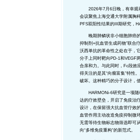
2026年7月6日晚，有幸观看
会议聚焦上海交通大学附属胸科医
PFS双阳性结果的III期研究，
晚期肺鳞状非小细胞肺癌的治
抑制剂+抗血管生成药物”联合
沃西单抗的革命性之处在于，它
分子上同时靶向PD-1和VEG
合亲和力。与此同时，Fc段效
得关注的是其“向瘤富集”特性
破坏。这种精巧的分子设计，使
HARMONi-6研究是一项随
达的疗效壁垒，开启了免疫治疗
设计，在保留强大抗血管疗效的
血管作用主动改造免疫抑制微环
无需等待生物标志物筛选即可从
向“多维免疫重构”的新范式。