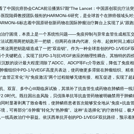
了中国抗癌协会CACA前沿播第57期“The Lancet：中国原创双抗疗
院陆舜教授团队领衔的HARMONi-6研究，是全球首个在肺癌领域头对头
HARMONi-6标志着中国原研创新药物在国际肿瘤治疗舞台上实现了从“跟跑
疗困境，本质上是一个系统性问题——免疫抑制与异常血管生成相互交织、
疗法试图用两把钥匙开一把锁，但两药在体内代谢、分布、起效时间上难
将这两把钥匙锻造成了一把“双齿钥”。作为一种全球首创的PD-1/VEG
F两个关键靶点，实现了抗PD-1与抗VEGF效应的物理性耦合。其独特的
应沉默的设计最大程度消除了ADCC、ADCP等Fc介导效应，降低了免疫
。肿瘤组织中PD-1与VEGF高度共表达，使药物更多滞留在肿瘤组织、精
“血管正常化”与“免疫激活”两个过程能够无缝衔接、相互促进，实现了超
机、双盲、多中心III期临床试验，其填补了抗血管生成药物在肺鳞癌一线治
2.0时代。既往因出血风险，贝伐珠单抗等抗血管药物被明确禁用于肺
同时显著剥离了致命毒性，使肺鳞癌患者首次能够安全地从“免疫+抗血管
境，可将部分“冷肿瘤”转化为“热肿瘤”。这种“去选择化”的疗效特征，
一线高效治疗中获益。依沃西单抗开创的PD-1/VEGF双抗路径，预示着