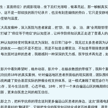
生：直面癌症》的观影现场，坐下后灯光渐暗，银幕亮起。那一帧帧真实
静。这不是一部炫技的医疗纪录片，也没有刻意煽情的旁白，它只是安静地
份坚韧与温度。
高发瘤种，深入医院与患者家庭，把“防、筛、诊、治、康”全周期管理
打破了“癌症等于绝症”的认知坚冰，让科学防癌知识真正走进了普通人
认知的转变对我来说尤为深刻。在日常门诊中，我见过太多患者因为认
区的病友——他们不是不想治，而是不知道去哪里治、不知道早期筛查的
。每次面对这样的患者，我都感到一种深深的无力感。医学技术再先进，
片中看到希望时，格外动容。影片中，在杨农教授的带领下，我和个案
成功抗癌18年的真实案例。针对偏远地区患者所面临的现实困境，团队围
系统构建了契合基层实际的肿瘤全程支持体系。这一模式兼顾了规范诊疗
生存，至今生活自理、心态平稳。18年，对于一个来自偏远山区的晚期癌
创新，更来自医患之间的相互信任。
之力，把科学抗癌的理念送到更多偏远山区患者的身边。这次“跟着电影做
影是最好的“翻译官”，它能把专业的医学知识转化成老百姓看得懂、愿