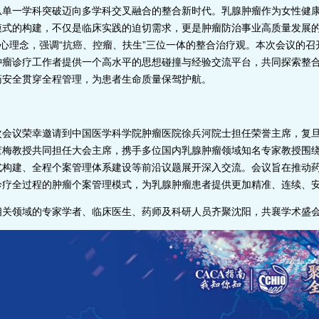
从单一学科突破迈向多学科交叉融合的整合新时代。乳腺肿瘤作为女性健
模式的构建，不仅是临床实践的迫切需求，更是肿瘤防治事业高质量发展
核心理念，强调“抗癌、控瘤、扶生”三位一体的整合治疗观。本次会议的
肿瘤诊疗工作者提供一个高水平的思想碰撞与经验交流平台，共同探索整
药安全贯穿全程管理，为患者生命质量保驾护航。
次会议荣幸邀请到中国医学科学院肿瘤医院徐兵河院士担任荣誉主席，复
董梅教授共同担任大会主席，携手多位国内乳腺肿瘤领域知名专家教授围
式构建、全程个案管理体系建设等前沿议题展开深入交流。会议旨在推动
诊疗全过程的肿瘤个案管理模式，为乳腺肿瘤患者提供更加精准、连续、
相关领域的专家学者、临床医生、药师及科研人员齐聚沈阳，共襄学术盛