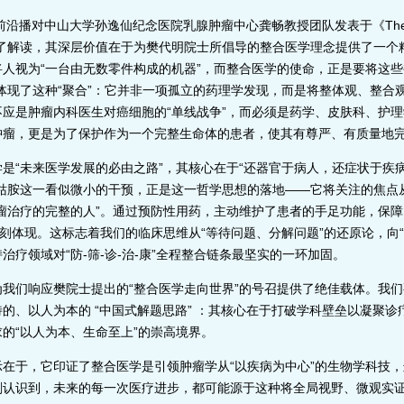
A前沿播对中山大学孙逸仙纪念医院乳腺肿瘤中心龚畅教授团队发表于《The
行了解读，其深层价值在于为樊代明院士所倡导的整合医学理念提供了一个
人视为“一台由无数零件构成的机器”，而整合医学的使命，正是要将这些被
体现了这种“聚合”：它并非一项孤立的药理学发现，而是将整体观、整合
应是肿瘤内科医生对癌细胞的“单线战争”，而必须是药学、皮肤科、护
肿瘤，更是为了保护作为一个完整生命体的患者，使其有尊严、有质量地
“未来医学发展的必由之路”，其核心在于“还器官于病人，还症状于疾
钴胺这一看似微小的干预，正是这一哲学思想的落地——它将关注的焦点从
瘤治疗的完整的人”。通过预防性用药，主动维护了患者的手足功能，保
深刻体现。这标志着我们的临床思维从“等待问题、分解问题”的还原论，向
疗领域对“防-筛-诊-治-康”全程整合链条最坚实的一环加固。
们响应樊院士提出的“整合医学走向世界”的号召提供了绝佳载体。我们
的、以人为本的 “中国式解题思路” ：其核心在于打破学科壁垒以凝聚
的“以人为本、生命至上”的崇高境界。
于，它印证了整合医学是引领肿瘤学从“以疾病为中心”的生物学科技，迈
刻认识到，未来的每一次医疗进步，都可能源于这种将全局视野、微观实