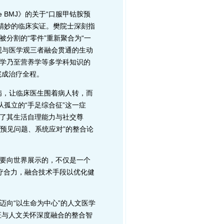
 BMJ》的关于“口服甲钴胺预
精妙的临床实证。樊院士深刻指
分割的“零件”重新聚合为“一
观与医学观三者融会贯通的生动
理学乃至营养学等多学科知识的
完成治疗全程。
病，让临床医生围着病人转，而
孤立的“手足综合征”这一症
障了其生活自理能力与社交尊
“预见问题、系统应对”的整合论
要向世界展示的，不仅是一个
诊疗合力，融合技术手段以优化健
向“以生命为中心”的人文医学
证与人文关怀深度融合的整合智