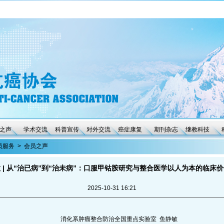
之声
学术交流
科普宣传
对外交流
癌症康复
期刊杂志
继教科技
员服务
>
会员之声
 | 从“治已病”到“治未病”：口服甲钴胺研究与整合医学以人为本的临床
2025-10-31 16:21
消化系肿瘤整合防治全国重点实验室 鱼静敏