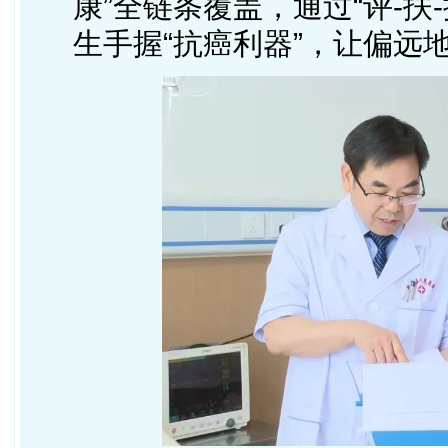
康”全链条覆盖，通过“评-扶
生手握“抗癌利器”，让偏远