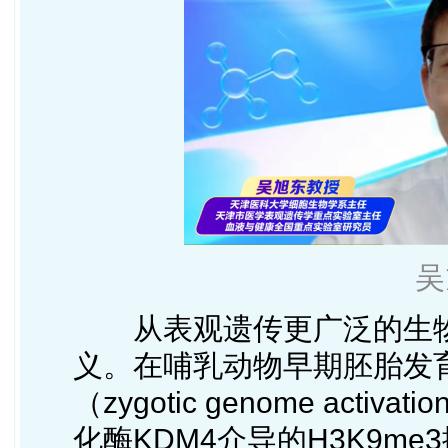
吴
从表观遗传更广泛的生
义。在哺乳动物早期胚胎发
（zygotic genome act
化酶KDM4介导的H3K9m