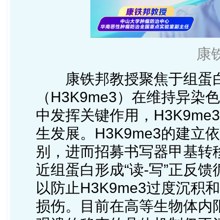
康
康铁邦教授聚焦于组蛋白
（H3K9me3）在维持异染
中发挥关键作用，H3K9m
生发展。H3K9me3的建立
别，进而招募书写器甲基转移
近组蛋白形成“读-写”正反
以防止H3K9me3过度沉
损伤。目前在高等生物体内限