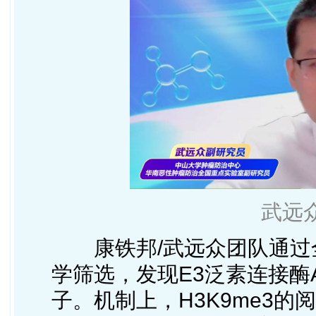
武远
康铁邦/武远众团队通过全
学筛选，发现E3泛素连接酶A
子。机制上，H3K9me3的