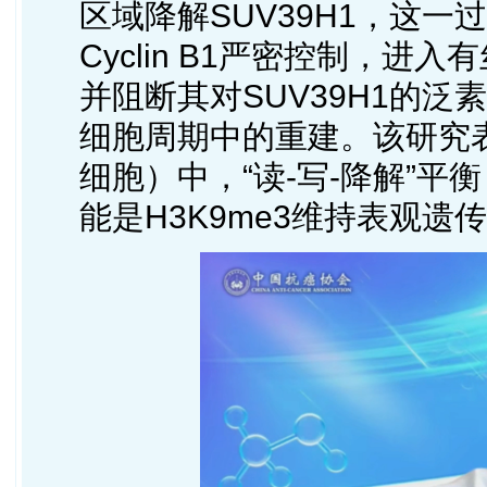
区域降解SUV39H1，这一
Cyclin B1严密控制，进
并阻断其对SUV39H1的泛
细胞周期中的重建。该研究
细胞）中，“读-写-降解”平
能是H3K9me3维持表观遗