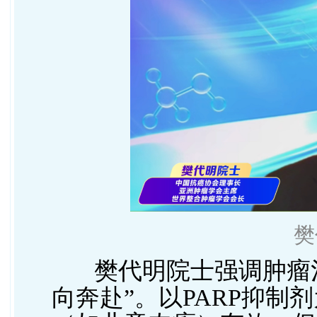
樊
樊代明院士
强调肿瘤
向奔赴”。以PARP抑制