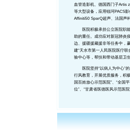
血管造影机、德国西门子Artis ze
等大型设备，应用锐珂PACS影
Affiniti50 SparQ超
医院积极承担公立医院职能担
助的重任。成功应对新冠肺炎疫
边、援疆援藏援非等任务中，赢
建“天水市第一人民医院医疗联
验中心等，帮扶和带动基层卫
医院坚持“以病人为中心”的办
行风教育，开展优质服务，积
国百姓放心示范医院”、“全国
位”、“甘肃省医德医风示范医