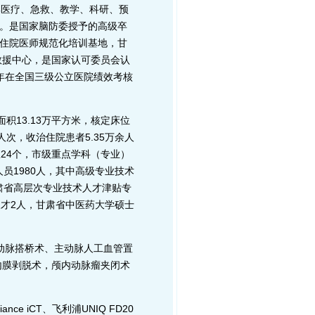
集医疗、急救、教学、科研、预
。是国家脑防委授予的高级卒
住院医师规范化培训基地，甘
救援中心，是国家认可委员会认
续三年在全国三级公立医院绩效考核
13.13万平方米，核定床位
5万人次，收治住院患者5.35万余人
24个，市级重点学科（专业）
人员1980人，其中高级专业技术
甘肃省高层次专业技术人才津贴专
人才2人，甘肃省中医药大学硕士
动脉搭桥术、主动脉人工血管置
内膜剥脱术，颅内动脉瘤夹闭术
e iCT、飞利浦UNIQ FD20