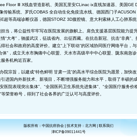
e Floor Ⅲ X线血管造影机、美国瓦里安CLinac ix直线加速器、美国GE Di
像传输系统、罗氏COBAS 全自动生化免疫流水线、德国西门子ACUSON
声、法国声科E超等高端诊断仪器，德国STORZ 3D腹腔镜、意大利索林人工心肺
当，将公益性牢牢写在医院发展的旗帜上。肩负支援基层医院能力提升
情“大考”，驰援武汉，征战省内、出征西藏。在抗击新冠、抗击“非典”
得社会和政府的高度评价。建立“上下联动”的区域协同医疗网络平台，与
合体”，成立天水市胸痛中心联盟、天水市高级卒中中心联盟、陇东南急
生服务机构近百家。
院宗旨，以建成“特色鲜明 甘肃一流”的高水平综合医院为愿景，加快
极引进国内外新技术、新项目，不断增强服务能力和水平，取得了丰硕的成
平安医院表现突出集体”、“全国医药卫生系统先进集体”、“全国医疗服务
院”等荣誉称号，得到了社会各界的广泛认可与高度评价。
版权所有：中国抗癌协会 | 技术支持：
北方网
|
联系我们
津ICP备09011441号