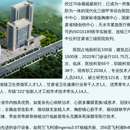
经过70余载砥砺前行，已成为一所
防为一体的现代化三级甲等综合医院
中中心，国家标准版胸痛中心，国家
肃省Ⅰ级创伤中心，天水市紧急医疗
可的ISO15189医学实验室。连
中位列甘肃省三级医院前列。
医院占地面积近100亩，建筑总面积
1500张，2022年门诊诊疗101.7
次。临床、医技科室65个，职能科室
38个。现有职工2038人，专业技术
人员243人，硕士研究生121名，
，省级卫生类领军人才1人，甘肃省卫生健康行业骨干人才1人、优秀青年
人，市级“222”创新人才工程学术技术带头人14人。
市内独具优势。如复杂先心病矫治术、心脏多瓣膜置换/成形术、冠状
术，全脑血管造影术、颈动脉支架植入术、胸腔镜心脏手术、颈动脉狭窄
保膝、带血管蒂腓骨移植治疗低龄股骨头无菌坏死保髋等医疗技术。
设备。如荷兰飞利浦Ingenia3.0T核磁共振、256层飞利浦Brillianc