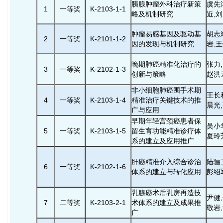
胰腺肿瘤外科治疗新策
虞先
1
一等奖
K-2103-1-1
略及机制研究
近,
肿瘤易感基因及驱动基
胡志
2
一等奖
K-2101-1-2
因的发现与机制研究
岩,
晚期肺癌精准化治疗的
张力
3
一等奖
K-2102-1-3
创新与策略
赵洪
非小细胞肺癌围手术期
王长
4
一等奖
K-2103-1-4
精准治疗关键技术的推
晨光
广与应用
早期年轻宫颈癌患者保
吴小
5
一等奖
K-2103-1-5
留生育功能精准诊疗体
夏玲
系的建立及应用推广
肝癌精准介入综合诊治
陆骊
6
一等奖
K-2102-1-6
体系的建立与转化应用
彭绍
乳腺癌术后乳房再造技
尹健
7
二等奖
K-2103-2-1
术体系的建立及成果推
敬岩
广