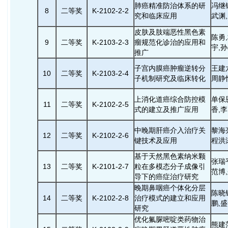
肺癌精准防治体系的研
冯继
8
二等奖
K-2102-2-2
究和临床应用
武渊
皮肤及肢端恶性黑色素
陈勇
9
二等奖
K-2103-2-3
瘤规范化诊治的应用和
宇,
推广
子宫内膜癌肿瘤逆转分
王建
10
二等奖
K-2103-2-4
子机制研究及临床转化
周静
上消化道癌综合防控模
单保
11
二等奖
K-2102-2-5
式的建立及推广应用
香,
中晚期肝癌介入治疗关
黎海
12
二等奖
K-2102-2-6
键技术及应用
程洪
基于天然黑色素纳米颗
张瑞
13
二等奖
K-2101-2-7
粒在多模态分子成像引
范博
导下的癌症治疗研究
晚期鼻咽癌个体化分层
陈晓
14
二等奖
K-2102-2-8
治疗模式的建立和应用
鹏,
研究
优化氟脲嘧啶类药物治
熊建