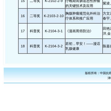
15
二等奖
K-2102-2-9
疗晚期胃肠道恶性肿瘤
紫凌
的关键技术及应用
胸腺肿瘤规范化外科治
方文
16
二等奖
K-2103-2-10
疗体系和推广应用
春宇
田艳
17
科普奖
K-2104-3-1
《漫画胃癌防治》
洋,金
若初，早安！——漫话
18
科普奖
K-2104-3-2
陈嘉
乳腺健康
版权所有：中国抗癌
津