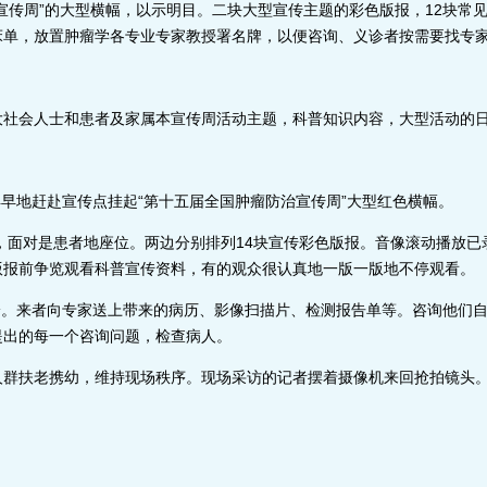
传周”的大型横幅，以示明目。二块大型宣传主题的彩色版报，12块常
床单，放置肿瘤学各专业专家教授署名牌，以便咨询、义诊者按需要找专
会人士和患者及家属本宣传周活动主题，科普知识内容，大型活动的
早早地赶赴宣传点挂起“第十五届全国肿瘤防治宣传周”大型红色横幅。
对是患者地座位。两边分别排列14块宣传彩色版报。音像滚动播放已
版报前争览观看科普宣传资料，有的观众很认真地一版一版地不停观看。
来者向专家送上带来的病历、影像扫描片、检测报告单等。咨询他们自
提出的每一个咨询问题，检查病人。
扶老携幼，维持现场秩序。现场采访的记者摆着摄像机来回抢拍镜头。